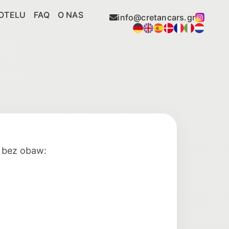
OTELU
FAQ
O NAS
info@cretancars.gr
y bez obaw: