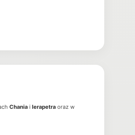
nach
Chania
i
Ierapetra
oraz w