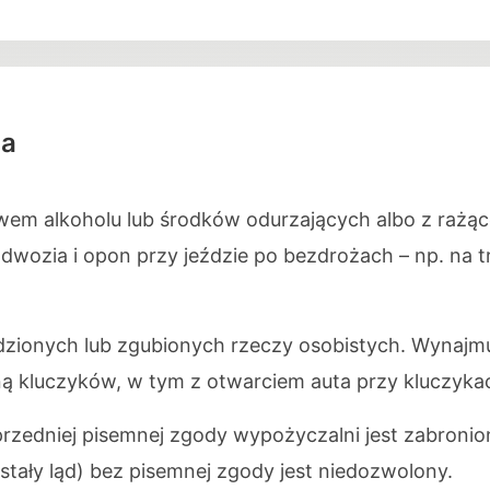
ia
m alkoholu lub środków odurzających albo z rażą
wozia i opon przy jeździe po bezdrożach – np. na t
dzionych lub zgubionych rzeczy osobistych. Wynajm
ną kluczyków, w tym z otwarciem auta przy kluczyka
rzedniej pisemnej zgody wypożyczalni jest zabroni
tały ląd) bez pisemnej zgody jest niedozwolony.