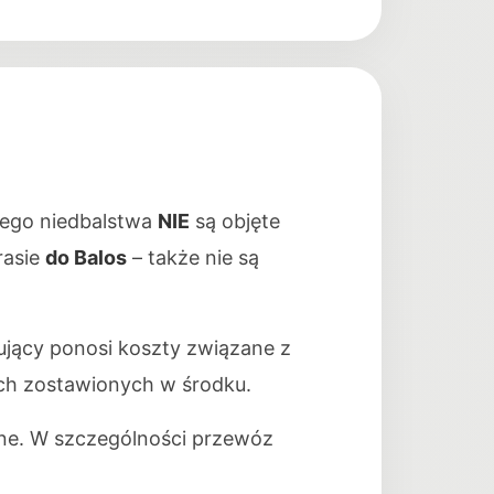
cego niedbalstwa
NIE
są objęte
rasie
do Balos
– także nie są
ujący ponosi koszty związane z
ch zostawionych w środku.
one. W szczególności przewóz