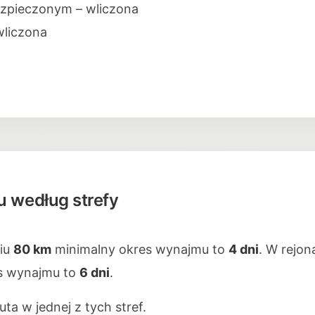
zpieczonym – wliczona
wliczona
 według strefy
niu
80 km
minimalny okres wynajmu to
4 dni
. W rejo
s wynajmu to
6 dni
.
ta w jednej z tych stref.