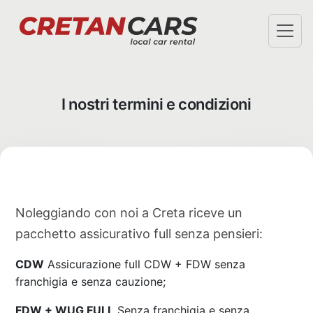
OFFERTE SPECIALI
TERMINI E CONDIZIONI
I nostri termini e condizioni
RITIRO IN AEROPORTO
CONSEGNA IN HOTEL
FAQ
CHI SIAMO
CHECK-IN
INFO@CRETANCARS.GR
Noleggiando con noi a Creta riceve un
pacchetto assicurativo full senza pensieri:
CDW
Assicurazione full CDW + FDW senza
franchigia e senza cauzione;
FDW + WUG FULL
Senza franchigia e senza