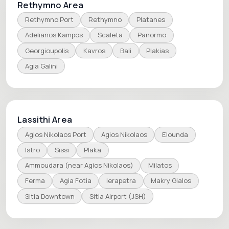
Rethymno Area
Rethymno Port
Rethymno
Platanes
Adelianos Kampos
Scaleta
Panormo
Georgioupolis
Kavros
Bali
Plakias
Agia Galini
Lassithi Area
Agios Nikolaos Port
Agios Nikolaos
Elounda
Istro
Sissi
Plaka
Ammoudara (near Agios Nikolaos)
Milatos
Ferma
Agia Fotia
Ierapetra
Makry Gialos
Sitia Downtown
Sitia Airport (JSH)