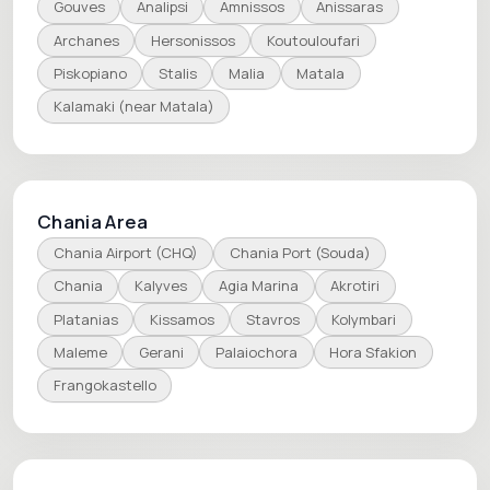
Gouves
Analipsi
Amnissos
Anissaras
Archanes
Hersonissos
Koutouloufari
Piskopiano
Stalis
Malia
Matala
Kalamaki (near Matala)
Chania Area
Chania Airport (CHQ)
Chania Port (Souda)
Chania
Kalyves
Agia Marina
Akrotiri
Platanias
Kissamos
Stavros
Kolymbari
Maleme
Gerani
Palaiochora
Hora Sfakion
Frangokastello