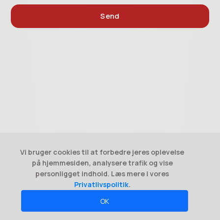
Vi bruger cookies til at forbedre jeres oplevelse
CretanCars – Din lokale biludlejning på Kreta
på hjemmesiden, analysere trafik og vise
personligget indhold. Læs mere i vores
✓ Alt-inklusive pris – ingen skjulte omkostninger
Privatlivspolitik
.
✓ Personlig modtagelse i lufthavnen
OK
✓ Ingen kø, ingen ventetid