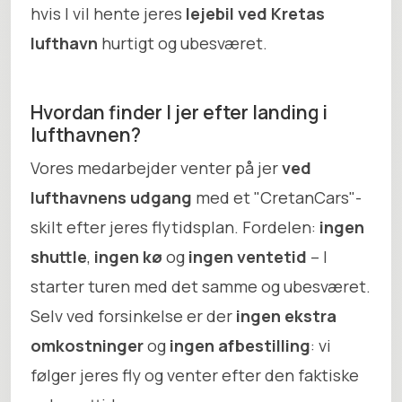
hvis I vil hente jeres
lejebil ved Kretas
lufthavn
hurtigt og ubesværet.
Hvordan finder I jer efter landing i
lufthavnen?
Vores medarbejder venter på jer
ved
lufthavnens udgang
med et "CretanCars"-
skilt efter jeres flytidsplan. Fordelen:
ingen
shuttle
,
ingen kø
og
ingen ventetid
– I
starter turen med det samme og ubesværet.
Selv ved forsinkelse er der
ingen ekstra
omkostninger
og
ingen afbestilling
: vi
følger jeres fly og venter efter den faktiske