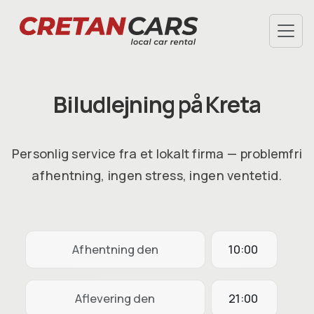
TILBUD
HANDELSBETINGELSER
Biludlejning på Kreta
AFHENTNING I LUFTHAVN
LEVERING TIL HOTEL
FAQ
Personlig service fra et lokalt firma — problemfri
OM OS
afhentning, ingen stress, ingen ventetid.
CHECK-IN
INFO@CRETANCARS.GR