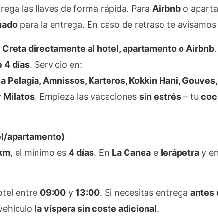
rega las llaves de forma rápida. Para
Airbnb
o aparta
uado
para la entrega. En caso de retraso te avisamos
n Creta directamente al hotel, apartamento o Airbnb
e 4 días
. Servicio en:
ia Pelagia, Amnissos, Karteros, Kokkin Hani, Gouves,
y Milatos
. Empieza las vacaciones
sin estrés
– tu
coch
el/apartamento)
km
, el mínimo es
4 días
. En
La Canea
e
Ierápetra
y e
tel entre
09:00
y
13:00
. Si necesitas entrega
antes 
 vehículo
la víspera sin coste adicional
.