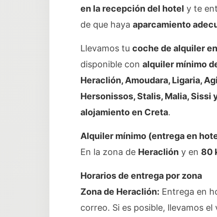
en la recepción del hotel
y te ent
de que haya
aparcamiento adec
Llevamos tu
coche de alquiler e
disponible con
alquiler mínimo d
Heraclión, Amoudara, Ligaria, Ag
Hersonissos, Stalis, Malia, Sissi 
alojamiento en Creta
.
Alquiler mínimo (entrega en hot
En la zona de
Heraclión
y en
80 
Horarios de entrega por zona
Zona de Heraclión:
Entrega en ho
correo. Si es posible, llevamos el