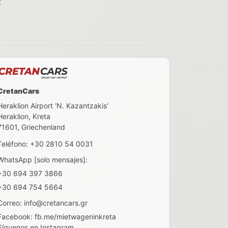
t
CretanCars
Heraklion Airport 'N. Kazantzakis'
Heraklion
,
Kreta
71601
, Griechenland
Teléfono:
+30 2810 54 0031
WhatsApp [solo mensajes]:
+30 694 397 3866
+30 694 754 5664
Correo:
info@cretancars.gr
Facebook:
fb.me/mietwageninkreta
Síguenos en Instagram