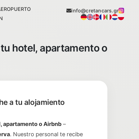
AEROPUERTO
info@cretancars.gr
N
 tu hotel, apartamento o
he a tu alojamiento
l, apartamento o Airbnb
–
erva
. Nuestro personal te recibe