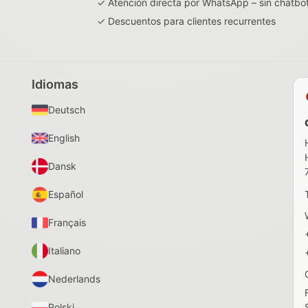
✓ Atención directa por WhatsApp – sin chatbo
✓ Descuentos para clientes recurrentes
Idiomas
Deutsch
English
Dansk
Español
Français
Italiano
Nederlands
Polski