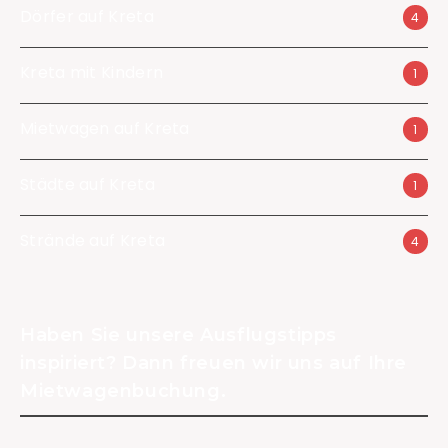
Dörfer auf Kreta
4
Kreta mit Kindern
1
Mietwagen auf Kreta
1
Städte auf Kreta
1
Strände auf Kreta
4
Haben Sie unsere Ausflugstipps
inspiriert? Dann freuen wir uns auf Ihre
Mietwagenbuchung.