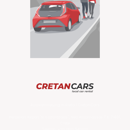
Autovermietung in Kreta
|
CretanCars
Heraklion Airport "N. Kazantzakis", Nea Alikarnassos T.K. 71601,
Crete
Telefon:
+30 2810 540031