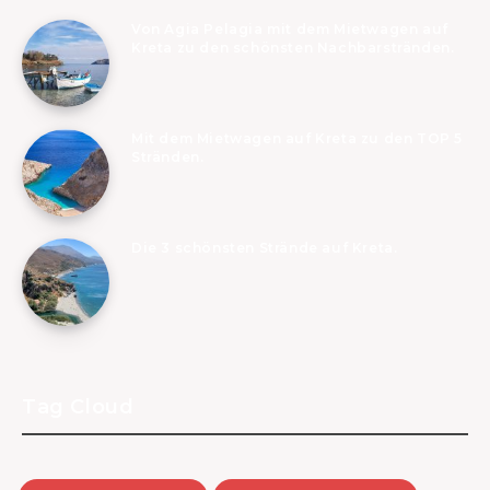
Von Agia Pelagia mit dem Mietwagen auf
Kreta zu den schönsten Nachbarstränden.
Mit dem Mietwagen auf Kreta zu den TOP 5
Stränden.
Die 3 schönsten Strände auf Kreta.
Tag Cloud