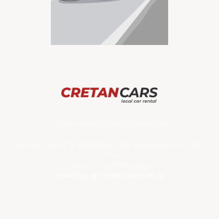
Autovermietung in Kreta
|
CretanCars
Heraklion Airport "N. Kazantzakis", Nea Alikarnassos T.K. 71601,
Crete
Telefon:
+30 2810 540031
cretancars.gr
/
info@cretancars.gr