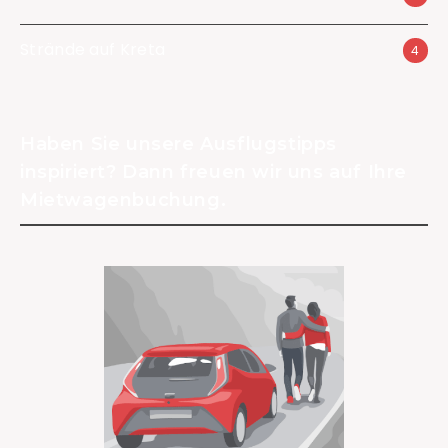
Strände auf Kreta
4
Haben Sie unsere Ausflugstipps
inspiriert? Dann freuen wir uns auf Ihre
Mietwagenbuchung.