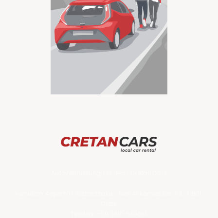
Autovermietung in Kreta
|
CretanCars
Heraklion Airport "N. Kazantzakis", Nea Alikarnassos T.K. 71601,
Crete
Telefon:
+30 2810 540031