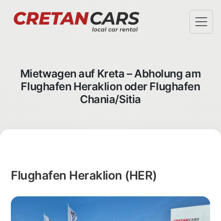
❗SONDERANGEBOTE
AGB
Mietwagen auf Kreta – Abholung am
FLUGHAFEN ABHOLUNG
Flughafen Heraklion oder Flughafen
HOTELZUSTELLUNG
Chania/Sitia
HÄUFIGE FRAGEN
KRETA BLOG
ÜBER UNS
CHECK-IN
INFO@CRETANCARS.GR
Flughafen Heraklion (HER)